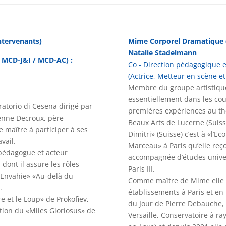
ntervenants)
Mime Corporel Dramatique 
Natalie Stadelmann
 MCD-J&I / MCD-AC) :
Co - Direction pédagogique e
(Actrice, Metteur en scène e
Membre du groupe artistique 
essentiellement dans les cour
ratorio di Cesena dirigé par
premières expériences au théâ
ienne Decroux, père
Beaux Arts de Lucerne (Suiss
e maître à participer à ses
Dimitri» (Suisse) c’est à «l’
vail.
Marceau» à Paris qu’elle reç
 pédagogue et acteur
accompagnée d’études univer
 dont il assure les rôles
Paris III.
e Envahie» «Au-delà du
Comme maître de Mime elle 
.
établissements à Paris et en 
re et le Loup» de Prokofiev,
du Jour de Pierre Debauche,
tion du «Miles Gloriosus» de
Versaille, Conservatoire à 