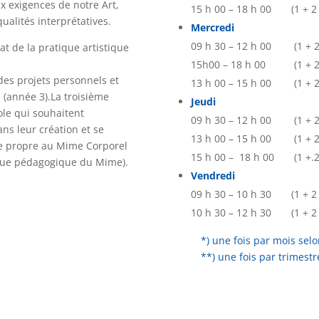
ux exigences de notre Art,
15 h 00 – 18 h 00 (1 
qualités interprétatives.
Mercredi
09 h 30 – 12 h 00 (1
icat de la pratique artistique
15h00 – 18 h 00 (1 
des projets personnels et
13 h 00 – 15 h 00 (1 
 (année 3).La troisième
Jeudi
cole qui souhaitent
09 h 30 – 12 h 00 (1
ns leur création et se
13 h 00 – 15 h 00 (1
gie propre au Mime Corporel
15 h 00 – 18 h 00 (1
tique pédagogique du Mime).
Vendredi
09 h 30 – 10 h 30 (1
10 h 30 – 12 h 30 (1
*) une fois par mois selo
**) une fois par trimestre 