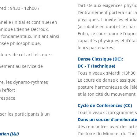
l’artiste aux exigences physi
redi: 9h30 - 12h00 /
l’entraînement portera sur la 
physiques. Il invite les étudi
elle (initial et continue) en
(acrobatie en duo) et le char
hnique Etienne Decroux.
Enfin, ce cours donne l’oppor
 fondamentaux, initiant ainsi
capacités physiques et d’étab
ensée philosophique.
leurs partenaires.
eurs de cet art tels que :
Danse Classique (DC):
DC - T (technique)
vement au service de
Tous niveaux :(Mardi :13h30 
Le cours de danse classique 
ire, les dynamo-rythmes
posture harmonieuse de l’élè
l’effort
et la tonicité du mouvement, 
l’espace
Cycle de Conférences (CC)
Tous niveaux : (programmé se
er les participants à un
Dans un soucie d’améliorat
des rencontres avec des arti
l’histoire du Mime et du Théâ
tion (J&I)