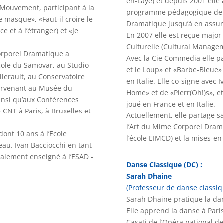
en-Laye) et depuis 2001 elle 
 Mouvement, participant à la
programme pédagogique de l
e masque», «Faut-il croire le
Dramatique jusqu’à en assum
 et à l’étranger) et «Je
En 2007 elle est reçue major
Culturelle (Cultural Managem
orporel Dramatique a
Avec la Cie Commedia elle par
Ecole du Samovar, au Studio
et le Loup» et «Barbe-Bleue»
llerault, au Conservatoire
en Italie.
Elle co-signe avec 
vervenant au Musée du
Home» et de «Pierr(Oh!)s», 
insi qu’aux Conférences
joué en France et en Italie.
CNT à Paris, à Bruxelles et
Actuellement, elle partage s
l’Art du Mime Corporel Dram
dont 10 ans à l’Ecole
l’école EIMCD) et la mises-en
u. Ivan Bacciocchi en tant
alement enseigné à l’ESAD -
Danse Classique (DC) :
Sarah Dhaine
(Professeur de danse classiq
Sarah Dhaine pratique la da
Elle apprend la danse à Paris
Casati de l’Opéra national de 