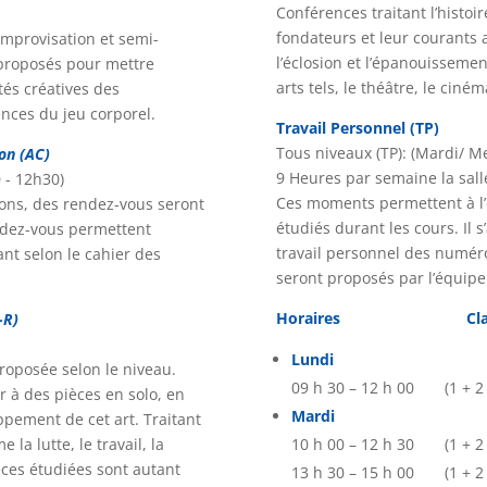
Conférences traitant l’histoi
fondateurs et leur courants a
improvisation et semi-
l’éclosion et l’épanouissement
 proposés pour mettre
arts tels, le théâtre, le ciné
ités créatives des
ences du jeu corporel.
Travail Personnel (TP)
Tous niveaux (TP): (Mardi/ Me
ion (AC)
9 Heures par semaine la salle
 - 12h30)
Ces moments permettent à l’é
ions, des rendez-vous seront
étudiés durant les cours. Il 
ndez-vous permettent
travail personnel des numér
ant selon le cahier des
seront proposés par l’équip
Horaires Cla
-R)
Lundi
roposée selon le niveau.
09 h 30 – 12 h 00 (1 
 à des pièces en solo, en
Mardi
ppement de cet art. Traitant
a lutte, le travail, la
10 h 00 – 12 h 30 (1
ces étudiées sont autant
13 h 30 – 15 h 00 (1