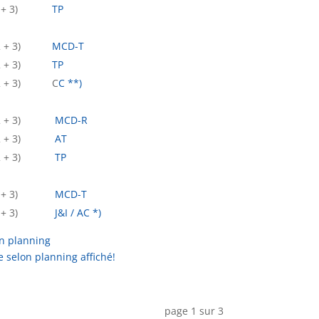
+ 2 + 3)
TP
 + 2 + 3)
MCD-T
+ 2 + 3)
TP
+ 2 + 3) C
C **)
 + 2 + 3)
MCD-R
 + 2 + 3)
AT
 +.2 + 3)
TP
 + 2 + 3)
MCD-T
 + 2 + 3)
J&I / AC *)
n planning
selon planning affiché!
page 1 sur 3