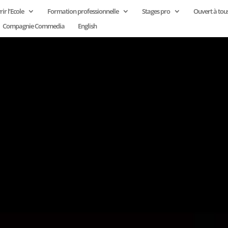
ir l’Ecole
Formation professionnelle
Stages pro
Ouvert à tou
Compagnie Commedia
English