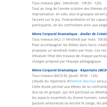
Tous niveaux (J&I) : (Vendredi : 10h30 - 12h)
Tout au long de l’année scolaire des thèmes d’
improvisation, en solo, duo et groupes seront
l’accent sur le jeu, l’interprétation et les capac
participants, en les confrontant ainsi aux exig
Mime Corporel Dramatique
- Atelier de Créat
Tous niveaux (AC): (1 Vendredi par mois: 10h30
Pour accompagner les élèves dans leurs créat
proposés un vendredi matin par mois. Ces re
d’évaluer l’état des travaux de chaque particip
charges proposé par l’équipe pédagogique.
Mime Corporel Dramatique
- Répertoire (MCD
Tous niveaux (MCD-R): (Jeudi: 9h30 - 12h)
L’étude du répertoire d’
Etienne Decroux
sera p
Cette étude permet aux élèves de se confronter
duo ou en groupe, qui ont participé au dévelo
les aspects essentiels du drame humain, comme l
passion amoureuse ou encore le songe, les piè