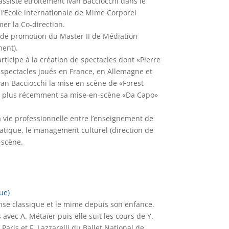
assiste étroitement Ivan Bacciocchi dans le
’Ecole internationale de Mime Corporel
er la Co-direction.
 de promotion du Master II de Médiation
ent).
ticipe à la création de spectacles dont «Pierre
 spectacles joués en France, en Allemagne et
Ivan Bacciocchi la mise en scène de «Forest
et plus récemment sa mise-en-scène «Da Capo»
a vie professionnelle entre l’enseignement de
atique, le management culturel (direction de
-scène.
ue)
nse classique et le mime depuis son enfance.
 avec A. Métaïer puis elle suit les cours de Y.
Paris et F. Lazzarelli du Ballet National de